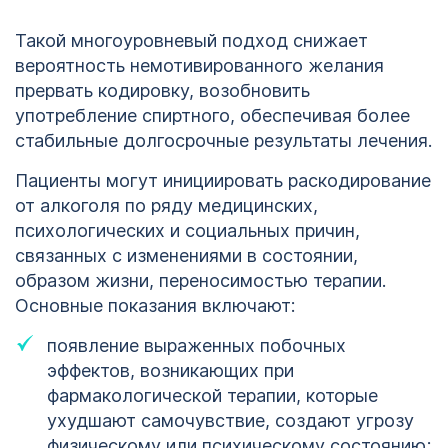
Такой многоуровневый подход снижает
Кодирование
ОСТАВИТЬ ЗАЯВКУ
вероятность немотивированного желания
алкоголизма
ОСТАВИТЬ ЗАЯВКУ
прервать кодировку, возобновить
Кемерово
употребление спиртного, обеспечивая более
политикой
стабильные долгосрочные результаты лечения.
конфиденциальности
политикой
конфиденциальности
Пациенты могут инициировать раскодирование
от алкоголя по ряду медицинских,
психологических и социальных причин,
связанных с изменениями в состоянии,
образом жизни, переносимостью терапии.
Основные показания включают:
появление выраженных побочных
эффектов, возникающих при
фармакологической терапии, которые
ухудшают самочувствие, создают угрозу
физическому или психическому состоянию;